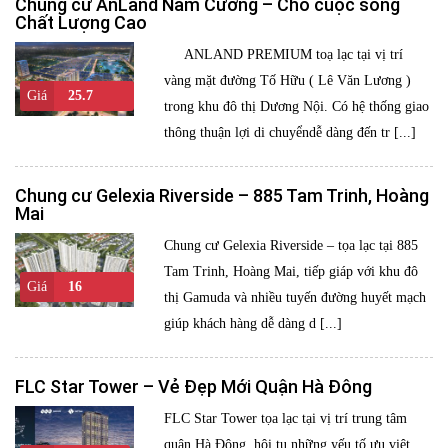
Chung cư AnLand Nam Cường – Cho cuộc sống
Chất Lượng Cao
ANLAND PREMIUM toạ lạc tại vị trí
vàng mặt đường Tố Hữu ( Lê Văn Lương )
Giá
25.7
trong khu đô thị Dương Nội. Có hệ thống giao
tr/m2
thông thuận lợi di chuyểndễ dàng đến tr [...]
Chung cư Gelexia Riverside – 885 Tam Trinh, Hoàng
Mai
Chung cư Gelexia Riverside – tọa lạc tại 885
Tam Trinh, Hoàng Mai, tiếp giáp với khu đô
Giá
16
thị Gamuda và nhiều tuyến đường huyết mạch
triệu/m2
giúp khách hàng dễ dàng d [...]
FLC Star Tower – Vẻ Đẹp Mới Quận Hà Đông
FLC Star Tower tọa lạc tại vị trí trung tâm
quận Hà Đông, hội tụ những yếu tố ưu việt