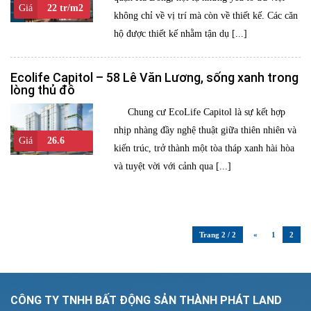
Giá
22 tr/m2
không chỉ về vị trí mà còn về thiết kế. Các căn
hộ được thiết kế nhằm tận dụ [...]
Ecolife Capitol – 58 Lê Văn Lương, sống xanh trong
lòng thủ đô
Chung cư EcoLife Capitol là sự kết hợp
nhịp nhàng đầy nghệ thuật giữa thiên nhiên và
Giá
26.6
kiến trúc, trở thành một tòa tháp xanh hài hòa
triệu/m2 - 1.4
và tuyệt vời với cảnh qua [...]
tỷ/căn
Trang 2 / 2
«
1
2
CÔNG TY TNHH BẤT ĐỘNG SẢN THÀNH PHÁT LAND