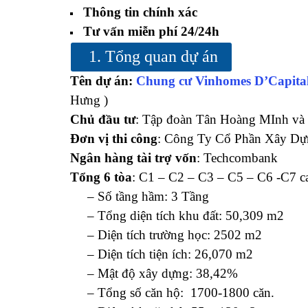
Thông tin chính xác
Tư vấn miễn phí 24/24h
1. Tổng quan dự án
Tên dự án:
Chung cư Vinhomes D’Capit
Hưng )
Chủ đầu tư
: Tập đoàn Tân Hoàng MInh và
Đơn vị thi công
: Công Ty Cổ Phần Xây Dựn
Ngân hàng tài trợ vốn
: Techcombank
Tổng 6 tòa
: C1 – C2 – C3 – C5 – C6 -C7 ca
– Số tầng hầm: 3 Tầng
– Tổng diện tích khu đất: 50,309 m2
– Diện tích trường học: 2502 m2
– Diện tích tiện ích: 26,070 m2
– Mật độ xây dựng: 38,42%
– Tổng số căn hộ: 1700-1800 căn.