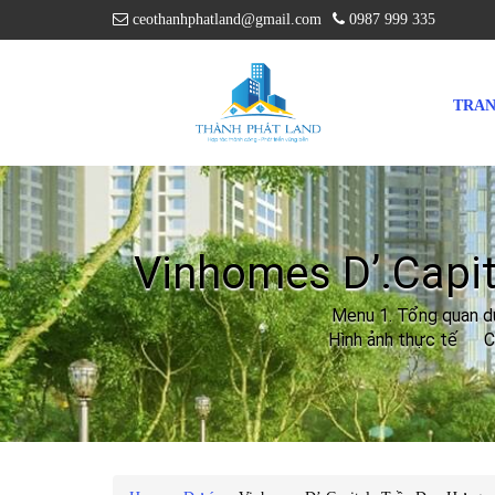
ceothanhphatland@gmail.com
0987 999 335
TRAN
Vinhomes D’.Capi
Menu 1. Tổng quan dự 
Hình ảnh thực tế Ch