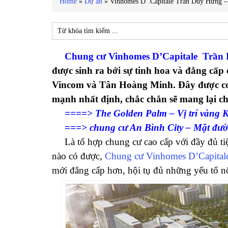
Home
»
Dự án
»
Vinhomes D’.Capitale Trần Duy Hưng 
Chung cư Vinhomes D’Capitale Trần
được sinh ra bởi sự tinh hoa và đẳng cấp
Vincom và Tân Hoàng Minh. Đây được coi 
mạnh nhất định, chắc chắn sẽ mang lại c
====> The Golden Palm – Vị trí vàn
===> chung cư An Bình City – Mặt đ
Là tổ hợp chung cư cao cấp với đầy đủ tiện
nào có được,
Chung cư Vinhomes D’Capita
mới đẳng cấp hơn, hội tụ đủ những yếu tố nổi 