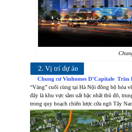
Chung
2. Vị trí dự án
Chung cư Vinhomes D’Capitale Trầ
“Vàng” cuối cùng tại Hà Nội đồng bộ hóa về
đây là khu vực sầm uất bậc nhất thủ đô, tru
trong quy hoạch chiến lược cửa ngõ Tây Nam