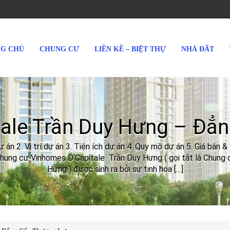
G CHỦ
CHUNG CƯ
LIỀN KỀ – BIỆT THỰ
NHÀ ĐẤT
tale Trần Duy Hưng – Đẳ
án 2. Vị trí dự án 3. Tiện ích dự án 4. Quy mô dự án 5. Giá bán &
ung cư Vinhomes D’Capitale Trần Duy Hưng ( gọi tắt là Chung 
Hưng ) được sinh ra bởi sự tinh hoa […]