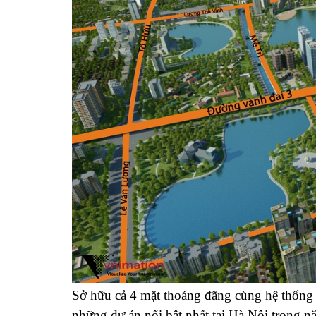
Sở hữu cả 4 mặt thoáng đãng cùng hệ thống g
những dự án nổi bật nhất tại Hà Nội trong 