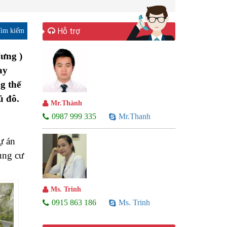
Hỗ trợ
ưng )
ay
g thế
ủ đô.
Mr.Thành
0987 999 335
Mr.Thanh
ự án
ung cư
Ms. Trinh
0915 863 186
Ms. Trinh