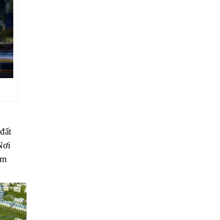
 đất
Nơi
ằm