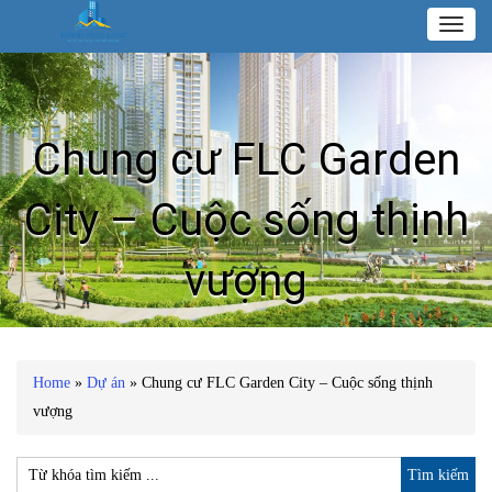
Toggl
naviga
Chung cư FLC Garden
City – Cuộc sống thịnh
vượng
Home
»
Dự án
»
Chung cư FLC Garden City – Cuộc sống thịnh
vượng