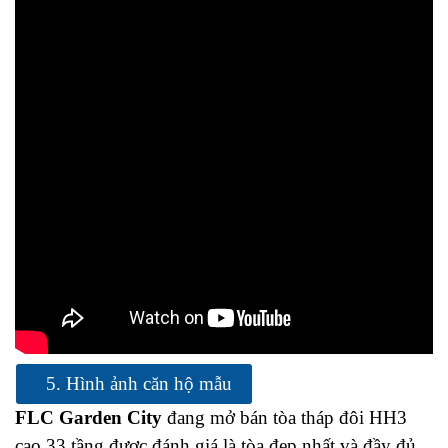
5. Hình ảnh căn hộ mẫu
FLC Garden City
đang mở bán tòa tháp đôi HH3
cao 33 tầng được đánh giá là tòa đẹp nhất và đầy đủ