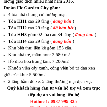
lượng giao dịch nhiều nhất năm 2016.
Dự án Flc Garden City gồm:
4 tòa nhà chung cư thương mại:
Tòa HH1
cao 29 tầng (
đang bán
)
Tòa HH2
cao 29 tầng (
đã bán hết
)
Tòa HH3
gồm 02 tòa cao 34 tầng (
đang bán
)
Tòa HH4
cao 29 tầng (
đang bán
)
Khu biệt thự, liền kề gồm 153 căn.
Khu nhà trẻ, mầm non: 2.680 m2
Hồ điều hòa trung tâm: 7.200m2
Khuôn viên cây xanh, công viên bố trí đan xen
giữa các khu: 5.500m2.
2 tầng hầm để xe, 5 tầng thương mại dịch vụ.
Quý khách hàng cần tư vấn hỗ trợ và xem trực
tiếp dự án vui lòng liên hệ
Hotline 1: 0987 999 335