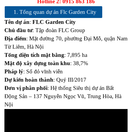
Hotline 2: 0915 863 186
1. Tổng quan dự án Flc Garden City
Tên dự án
:
FLC Garden City
Chủ đầu tư
: Tập đoàn FLC Group
Địa điểm
: Mặt đường 70, phường Đại Mỗ, quận Nam
Từ Liêm, Hà Nội
Tổng diện tích mặt bằng
: 7,895 ha
Mật độ xây dựng toàn khu
: 38,7%
Pháp lý
: Sổ đỏ vĩnh viễn
Dự kiến hoàn thành
: Quý III/2017
Đơn vị phân phối
: Hệ thống Siêu thị dự án Bất
Động Sản – 137 Nguyễn Ngọc Vũ, Trung Hòa, Hà
Nội