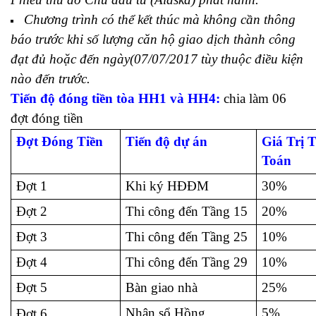
Chương trình có thể kết thúc mà không cần thông
báo trước khi số lượng căn hộ giao dịch thành công
đạt đủ hoặc đến ngày(07/07/2017 tùy thuộc điều kiện
nào đến trước.
Tiến độ đóng tiền tòa HH1 và HH4:
chia làm 06
đợt đóng tiền
Đợt Đóng Tiền
Tiến độ dự án
Giá Trị 
Toán
Đợt 1
Khi ký HĐĐM
30%
Đợt 2
Thi công đến Tầng 15
20%
Đợt 3
Thi công đến Tầng 25
10%
Đợt 4
Thi công đến Tầng 29
10%
Đợt 5
Bàn giao nhà
25%
Nhận sổ Hồng
5%
Đợt 6