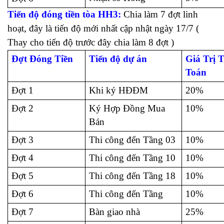
Tiến độ đóng tiền tòa HH3:
Chia làm 7 đợt linh
hoạt, đây là tiến độ mới nhất cập nhật ngày 17/7 (
Thay cho tiến độ trước đây chia làm 8 đợt )
Đợt Đóng Tiền
Tiến độ dự án
Giá Trị 
Toán
Đợt 1
Khi ký HĐĐM
20%
Đợt 2
Ký Hợp Đồng Mua
10%
Bán
Đợt 3
Thi công đến Tầng 03
10%
Đợt 4
Thi công đến Tầng 10
10%
Đợt 5
Thi công đến Tầng 18
10%
Đợt 6
Thi công đến Tầng
10%
Đợt 7
Bàn giao nhà
25%