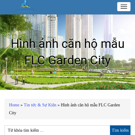
Toggl
naviga
Hình ảnh căn hộ mẫu
FLC Garden City
Home
»
Tin tức & Sự Kiện
»
Hình ảnh căn hộ mẫu FLC Garden
City