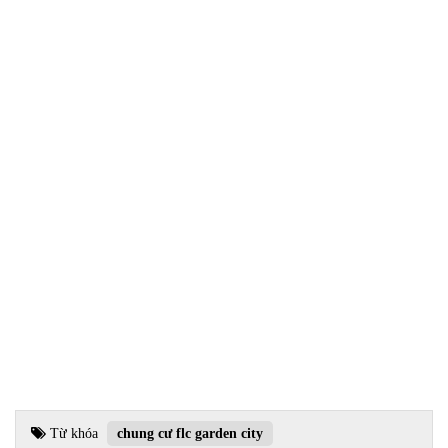
Từ khóa
chung cư flc garden city