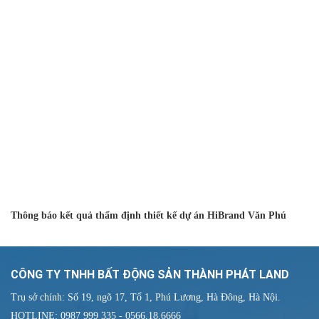
Thông báo kết quả thẩm định thiết kế dự án HiBrand Văn Phú
CÔNG TY TNHH BẤT ĐỘNG SẢN THÀNH PHÁT LAND
Trụ sở chính: Số 19, ngõ 17, Tổ 1, Phú Lương, Hà Đông, Hà Nội.
HOTLINE: 0987 999 335 - 0566.18.6666