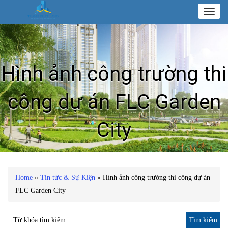
Toggl
naviga
Hình ảnh công trường thi
công dự án FLC Garden
City
Home
»
Tin tức & Sự Kiện
»
Hình ảnh công trường thi công dự án
FLC Garden City