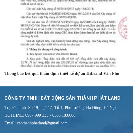
Thông báo kết quả thẩm định thiết kế dự án HiBrand Văn Phú
CÔNG TY TNHH BẤT ĐỘNG SẢN THÀNH PHÁT LAND
Trụ sở chính: Số 19, ngõ 17, Tổ 1, Phú Lương, Hà Đông, Hà Nội.
HOTLINE: 0987 999 335 - 0566.18.6666
Email: ceothanhphatland@gmail.com