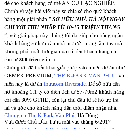
để cho khách hàng có thể AN CƯ LẠC NGHIỆP.
Chính vì vậy bài viết này sẽ chia sẻ cho quý khách
hàng một giải pháp ”
SỞ HỮU NHÀ HÀ NỘI NGAY
CHỈ VỚI THU NHẬP TỪ 10-15 TRIỆU/ THÁNG
“, với giải pháp này chúng tôi đã giúp cho hàng ngàn
khách hàng sở hữu căn nhà mơ ước trong tầm tay mà
không phải mất thời gian và số tiền khách hàng chỉ
cần từ
300 triệu
vốn có.
Chúng tôi đã triển khai giải pháp vào nhiều dự án như
GEMEK PREMIUM,
THE K-PARK VĂN PHÚ
…và
hiện nay là dự án
Intracom Riverside
. Để sở hữu căn
hộ khoảng 1,1 tỷ có diện tích từ 57-70m2 khách hàng
chỉ cần 30% GTHĐ, còn lại chủ đầu tư sẽ hỗ trợ trả
lại và gốc cho khách hàng đến thời điểm nhận nhà.
Chung cư The K-Park Văn Phú
, Hà Đông
Vừa được Chủ Đầu Tư ra mắt vào tháng 6/2017