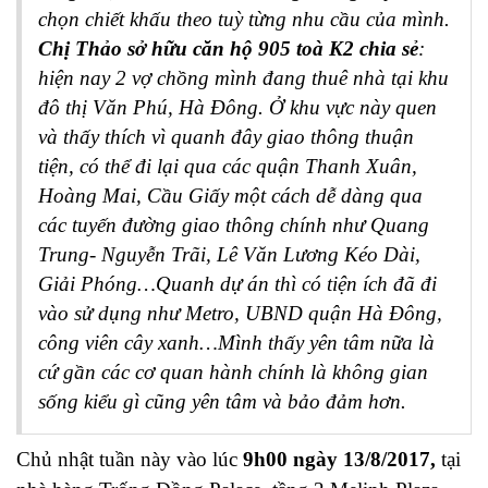
chọn chiết khấu theo tuỳ từng nhu cầu của mình.
Chị Thảo sở hữu căn hộ 905 toà K2 chia sẻ
:
hiện nay 2 vợ chồng mình đang thuê nhà tại khu
đô thị Văn Phú, Hà Đông. Ở khu vực này quen
và thấy thích vì quanh đây giao thông thuận
tiện, có thể đi lại qua các quận Thanh Xuân,
Hoàng Mai, Cầu Giấy một cách dễ dàng qua
các tuyến đường giao thông chính như Quang
Trung- Nguyễn Trãi, Lê Văn Lương Kéo Dài,
Giải Phóng…Quanh dự án thì có tiện ích đã đi
vào sử dụng như Metro, UBND quận Hà Đông,
công viên cây xanh…Mình thấy yên tâm nữa là
cứ gần các cơ quan hành chính là không gian
sống kiểu gì cũng yên tâm và bảo đảm hơn.
Chủ nhật tuần này vào lúc
9h00 ngày 13/8/2017,
tại