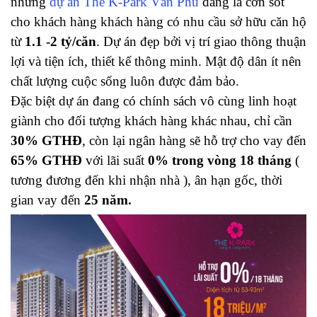
nhưng
dự án The K-Park Văn Phú
đang là cơn sốt
cho khách hàng khách hàng có nhu cầu sở hữu căn hộ
từ
1.1 -2 tỷ/căn
. Dự án đẹp bởi vị trí giao thông thuận
lợi và tiện ích, thiết kế thông minh. Mật độ dân ít nên
chất lượng cuộc sống luôn được đảm bảo.
Đặc biệt dự án đang có chính sách vô cùng linh hoạt
giành cho đối tượng khách hàng khác nhau, chỉ cần
30% GTHĐ
, còn lại ngân hàng sẽ hỗ trợ cho vay đến
65% GTHĐ
với lãi suất
0% trong vòng 18 tháng
(
tương đương đến khi nhận nhà ), ân hạn gốc, thời
gian vay đến
25 năm.