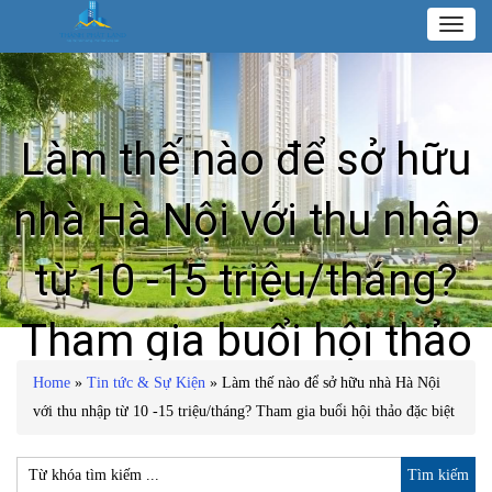
Toggl
naviga
Làm thế nào để sở hữu
nhà Hà Nội với thu nhập
từ 10 -15 triệu/tháng?
Tham gia buổi hội thảo
Home
»
Tin tức & Sự Kiện
»
Làm thế nào để sở hữu nhà Hà Nội
đặc biệt
với thu nhập từ 10 -15 triệu/tháng? Tham gia buổi hội thảo đặc biệt